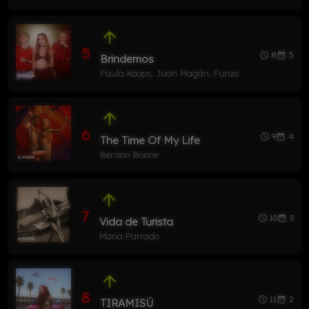
arrow_upward
5
8
5
access_time
date_range
Brindemos
Paula Koops, Juan Magán, Funzo
arrow_upward
6
9
4
access_time
date_range
The Time Of My Life
Benson Boone
arrow_upward
7
10
3
access_time
date_range
Vida de Turista
Maria Parrado
arrow_upward
8
11
2
access_time
date_range
TIRAMISÚ