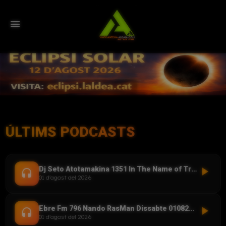
menu
ÚLTIMS PODCASTS
play_arrow
Dj Seto Atotamakina 1351 In The Name of Trance 01082026
headset
01 d'agost del 2026
play_arrow
Ebre Fm 796 Nando RasMan Dissabte 01082026
headset
01 d'agost del 2026