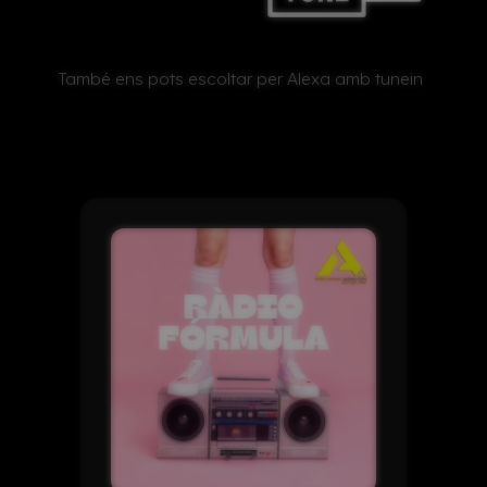
També ens pots escoltar per Alexa amb tunein