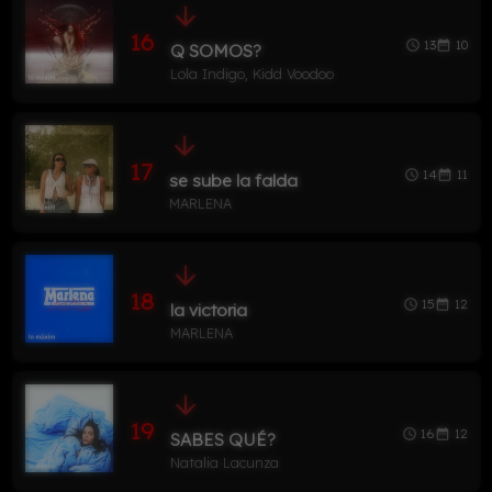
d
arrow_downward
16
13
10
access_time
date_range
Q SOMOS?
Lola Indigo, Kidd Voodoo
arrow_downward
17
14
11
access_time
date_range
se sube la falda
MARLENA
arrow_downward
18
15
12
access_time
date_range
la victoria
MARLENA
arrow_downward
19
16
12
access_time
date_range
SABES QUÉ?
Natalia Lacunza