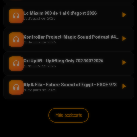
play_arrow
Lo Màxim 900 de 1 al 8 d'agost 2026
headset
01 d'agost del 2026
play_arrow
Kontroller Project-Magic Sound Podcast #409
headset
31 de juliol del 2026
play_arrow
Ori Uplift - Uplifting Only 702 30072026
headset
31 de juliol del 2026
play_arrow
Aly & Fila - Future Sound of Egypt - FSOE 973
headset
30 de juliol del 2026
Més podcasts