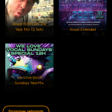
Anual HISTORY The
Year Mix Dj Seto
Anual Extended
We Love Vocal
Sundays YearMix
Programes setmanals