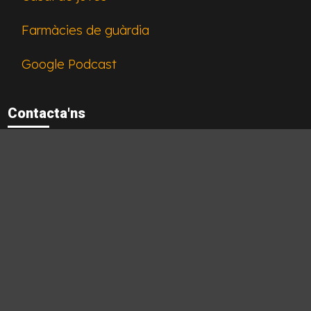
Farmàcies de guàrdia
Google Podcast
Contacta'ns
Contacta'ns
On som?
Sitemap
Feed Actualitat
Feed Podcast