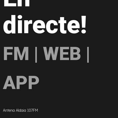
directe!
FM | WEB |
APP
Antena Aldaia 107FM