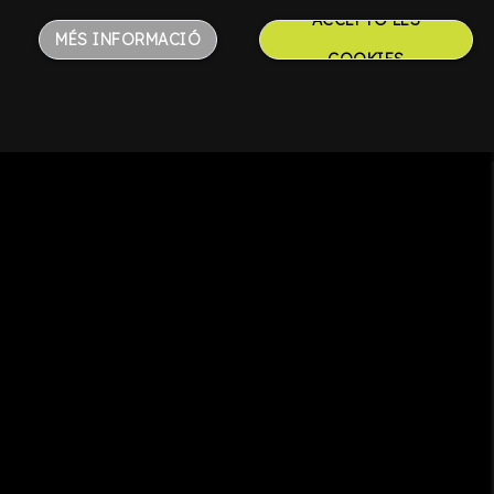
ACCEPTO LES
ràdio des de fa més d’11 anys.
MÉS INFORMACIÓ
COOKIES
’èxits de les Terres de l’Ebre, on repassa
xades.