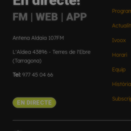
En directe!
Progra
FM | WEB | APP
Actuali
Antena Aldaia 107FM
Ivoox
L'Aldea 43896 - Terres de l'Ebre
Horari
(Tarragona)
Equip
Tel:
977 45 04 66
Històri
Subscri
EN DIRECTE