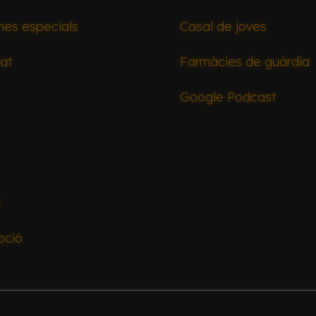
mes especials
Casal de joves
tat
Farmàcies de guàrdia
Google Podcast
a
pció