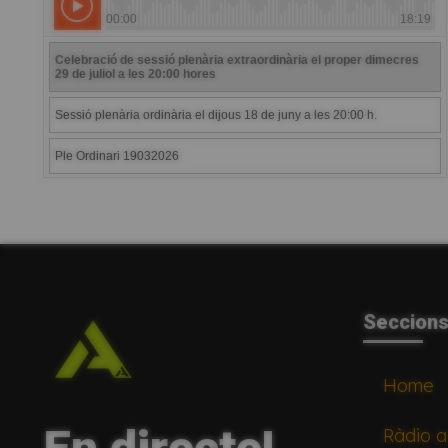
Seccion
Home
Ràdio a