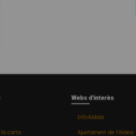
s
Webs d'interès
InfoAldaia
 la carta
Ajuntament de l'Aldea