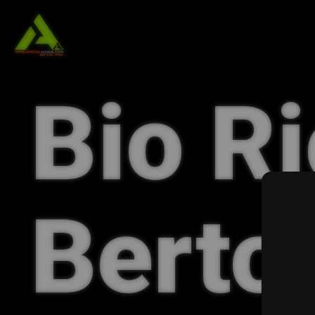
Bio R
Bert