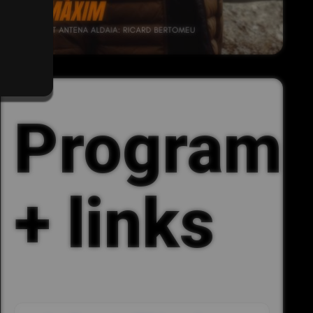
Program
+ links