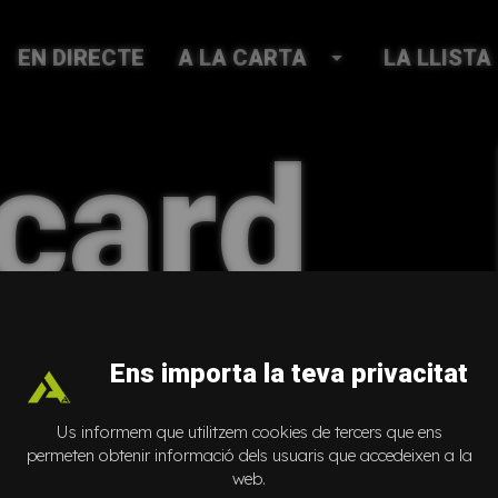
EN DIRECTE
A LA CARTA
arrow_drop_down
LA LLISTA
icard
omeu
Ens importa la teva privacitat
Us informem que utilitzem cookies de tercers que ens
permeten obtenir informació dels usuaris que accedeixen a la
web.