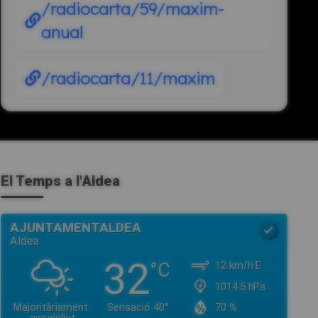
/radiocarta/59/maxim-
anual
/radiocarta/11/maxim
El Temps a l'Aldea