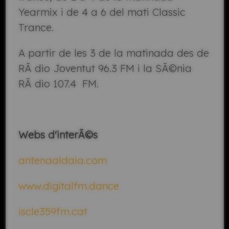
Yearmix i de 4 a 6 del mati Classic
Trance.
A partir de les 3 de la matinada des de
RÃ dio Joventut 96.3 FM i la SÃ©nia
RÃ dio 107.4 FM.
Webs d'interÃ©s
antenaaldaia.com
www.digitalfm.dance
iscle359fm.cat