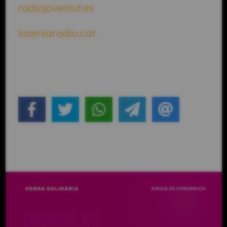
radiojoventut.es
laseniaradio.cat