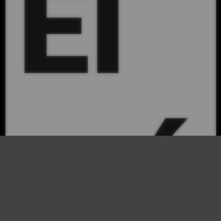
El
mé