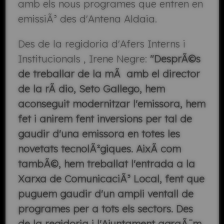
amb els nous programes que entren en
emissiÃ³ des d'Antena Aldaia.
Des de la regidoria d'Afers Interns i
Institucionals , Irene Negre:
"DesprÃ©s
de treballar de la mÃ amb el director
de la rÃ dio, Seto Gallego, hem
aconseguit modernitzar l'emissora, hem
fet i anirem fent inversions per tal de
gaudir d'una emissora en totes les
novetats tecnolÃ²giques. AixÃ­ com
tambÃ©, hem treballat l'entrada a la
Xarxa de ComunicaciÃ³ Local, fent que
puguem gaudir d'un ampli ventall de
programes per a tots els sectors. Des
de la regidoria i l'Ajuntament agraÃ¯m