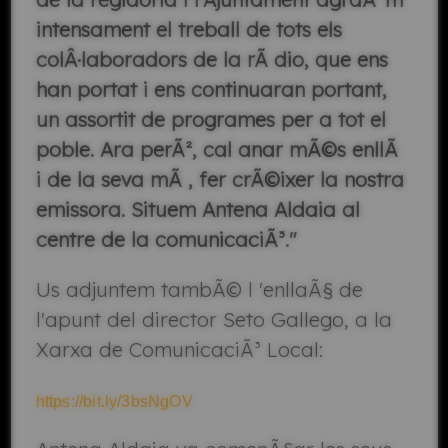
intensament el treball de tots els
colÂ·laboradors de la rÃ dio, que ens
han portat i ens continuaran portant,
un assortit de programes per a tot el
poble. Ara perÃ², cal anar mÃ©s enllÃ
i de la seva mÃ , fer crÃ©ixer la nostra
emissora. Situem Antena Aldaia al
centre de la comunicaciÃ³."
Us adjuntem tambÃ© l 'enllaÃ§ de
l'apunt del director Seto Gallego, a la
Xarxa de ComunicaciÃ³ Local:
https://bit.ly/3bsNgOV