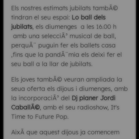
Els nostres estimats jubilats tambÃ©
tindran el seu espai:
Lo ball dels
jubilats
, els diumenges a les 16.00 h
amb una selecciÃ³ musical de ball,
perquÃ¨ puguin fer els ballets casa
,fins que la pandÃ¨mia els deixi fer el
seu ball a la llar de jubilats.
Els joves tambÃ© veuran ampliada la
seua oferta els dijous i diumenges, amb
la incorporaciÃ³ del
Dj planer Jordi
CaballÃ©
, amb el seu radioshow, It's
Time to Future Pop.
AixÃ­ que aquest dijous ja comencem