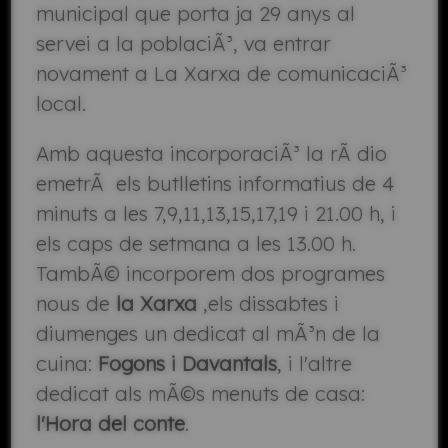
municipal que porta ja 29 anys al
servei a la poblaciÃ³, va entrar
novament a La Xarxa de comunicaciÃ³
local.
Amb aquesta incorporaciÃ³ la rÃ dio
emetrÃ els butlletins informatius de 4
minuts a les 7,9,11,13,15,17,19 i 21.00 h, i
els caps de setmana a les 13.00 h.
TambÃ© incorporem dos programes
nous de
la Xarxa
,els dissabtes i
diumenges un dedicat al mÃ³n de la
cuina:
Fogons i Davantals
, i l'altre
dedicat als mÃ©s menuts de casa:
l'Hora del conte
.