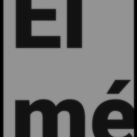
El
mé