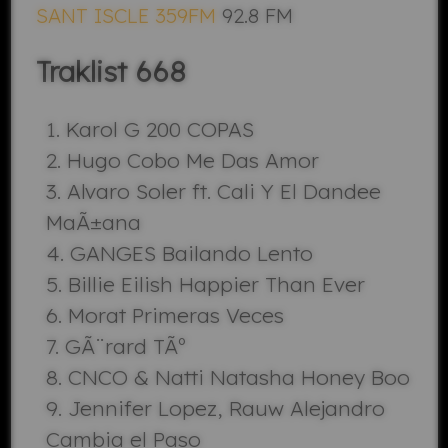
SANT ISCLE 359FM
92.8 FM
Traklist 668
Karol G 200 COPAS
Hugo Cobo Me Das Amor
Alvaro Soler ft. Cali Y El Dandee
MaÃ±ana
GANGES Bailando Lento
Billie Eilish Happier Than Ever
Morat Primeras Veces
GÃ¨rard TÃº
CNCO & Natti Natasha Honey Boo
Jennifer Lopez, Rauw Alejandro
Cambia el Paso