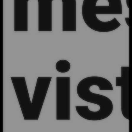
mé
vis