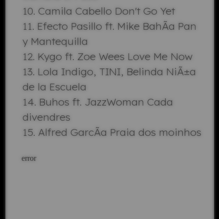
Camila Cabello Don't Go Yet
Efecto Pasillo ft. Mike BahÃ­a Pan
y Mantequilla
Kygo ft. Zoe Wees Love Me Now
Lola Indigo, TINI, Belinda NiÃ±a
de la Escuela
Buhos ft. JazzWoman Cada
divendres
Alfred GarcÃ­a Praia dos moinhos