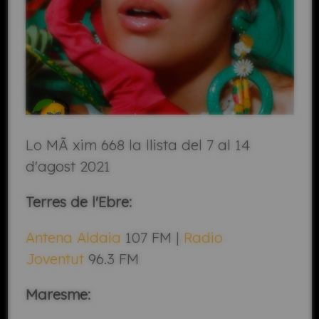
Lo MÃ xim 668 la llista del 7 al 14
d'agost 2021
Terres de l'Ebre:
Antena Aldaia
107 FM |
Radio
Joventut
96.3 FM
Maresme: