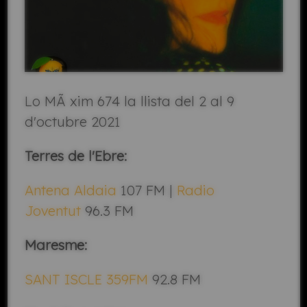
Lo MÃ xim 674 la llista del 2 al 9
d'octubre 2021
Terres de l'Ebre:
Antena Aldaia
107 FM |
Radio
Joventut
96.3 FM
Maresme:
SANT ISCLE 359FM
92.8 FM