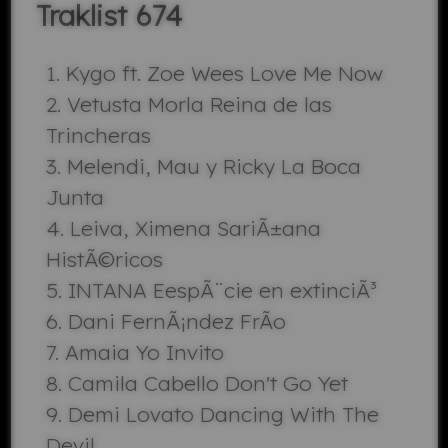
Traklist 674
Kygo ft. Zoe Wees Love Me Now
Vetusta Morla Reina de las
Trincheras
Melendi, Mau y Ricky La Boca
Junta
Leiva, Ximena SariÃ±ana
HistÃ©ricos
INTANA EespÃ¨cie en extinciÃ³
Dani FernÃ¡ndez FrÃ­o
Amaia Yo Invito
Camila Cabello Don't Go Yet
Demi Lovato Dancing With The
Devil