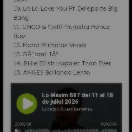
La La Love You Ft. Delaporte Big
Bang
CNCO & Natti Natasha Honey
Boo
Morat Primeras Veces
GÃ¨rard TÃº
Billie Eilish Happier Than Ever
ANGES Bailando Lento