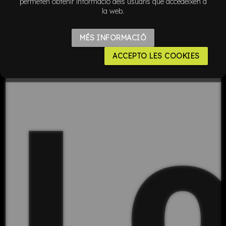
permeten obtenir informació dels usuaris que accedeixen a
la web.
MÉS INFORMACIÓ
ACCEPTO LES COOKIES
L