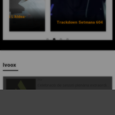
ea-
Trackdown Setmana 604
Ivoox