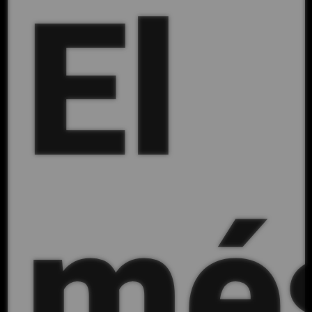
El
mé