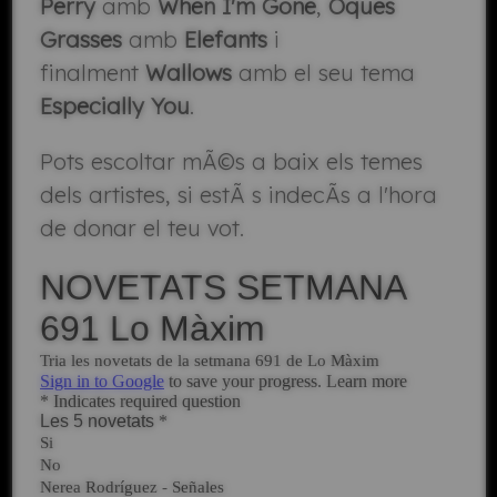
Perry
amb
When I'm Gone
,
Oques
Grasses
amb
Elefants
i
finalment
Wallows
amb el seu tema
Especially You
.
Pots escoltar mÃ©s a baix els temes
dels artistes, si estÃ s indecÃ­s a l'hora
de donar el teu vot.