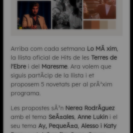
Arriba com cada setmana
Lo MÃ xim
,
la llista oficial de Hits de les
Terres de
l'Ebre
i del
Maresme
. Ara volem que
siguis partÃ­cip de la llista i et
proposem 5 novetats per al prÃ²xim
programa.
Les propostes sÃ³n
Nerea RodrÃ­guez
amb el tema
SeÃ±ales
,
Anne Lukin
i el
seu tema
Ay, PequeÃ±a
,
Alesso i Katy