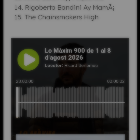
Rigoberta Bandini Ay MamÃ¡
The Chainsmokers High