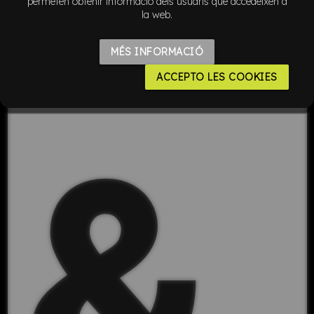
permeten obtenir informació dels usuaris que accedeixen a
la web.
MÉS INFORMACIÓ
ACCEPTO LES COOKIES
&