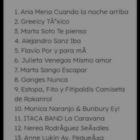
Ana Mena Cuando la noche arriba
Greeicy TÃ³xico
Marta Soto Te pienso
Alejandro Sanz Iba
Flavio Por y para mÃ­
Julieta Venegas Mismo amor
Marta Sango Escapar
Ganges Nunca
Estopa, Fito y Fitipaldis Camiseta
de Rokanrol
Monica Naranjo & Bunbury Ey!
ITACA BAND La Caravana
Nerea RodrÃ­guez SeÃ±ales
Anne Lukin Ay, PequeÃ±a