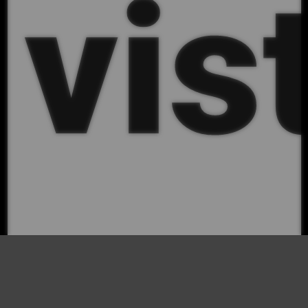
vis
a