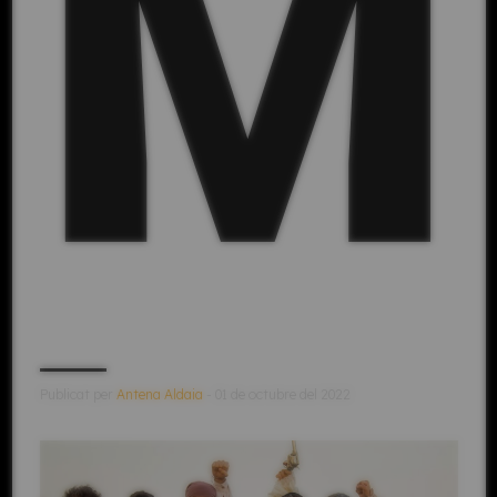
M
Publicat per
Antena Aldaia
- 01 de octubre del 2022