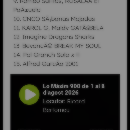
Romeo Santos, ROSALÃA El
PaÃ±uelo
CNCO SÃ¡banas Mojadas
KAROL G, Maldy GATÃšBELA
Imagine Dragons Sharks
BeyoncÃ© BREAK MY SOUL
Pol Granch Solo x ti
Alfred GarcÃ­a 2001
Lo Màxim 900 de 1 al 8
d'agost 2026
Locutor:
Ricard
Bertomeu