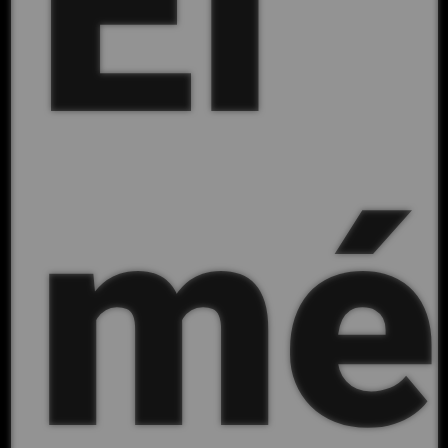
El
mé