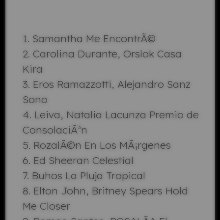
Samantha Me EncontrÃ©
Carolina Durante, Orslok Casa
Kira
Eros Ramazzotti, Alejandro Sanz
Sono
Leiva, Natalia Lacunza Premio de
ConsolaciÃ³n
RozalÃ©n En Los MÃ¡rgenes
Ed Sheeran Celestial
Buhos La Pluja Tropical
Elton John, Britney Spears Hold
Me Closer