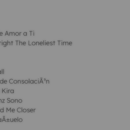
e Amor a Ti
ight The Loneliest Time
ll
 de ConsolaciÃ³n
 Kira
nz Sono
ld Me Closer
aÃ±uelo