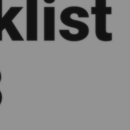
klist
3