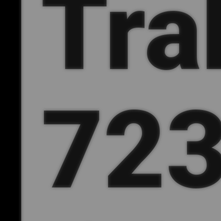
Tra
72