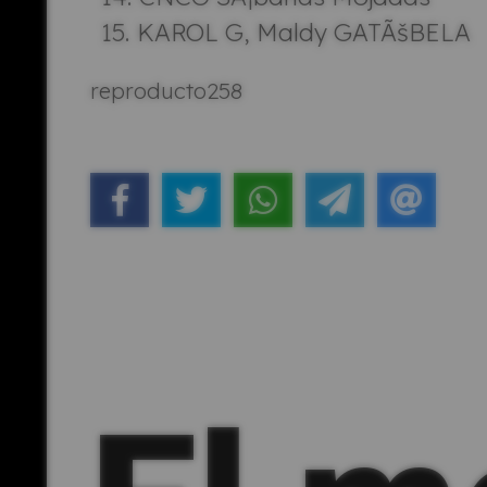
KAROL G, Maldy GATÃšBELA
reproducto258