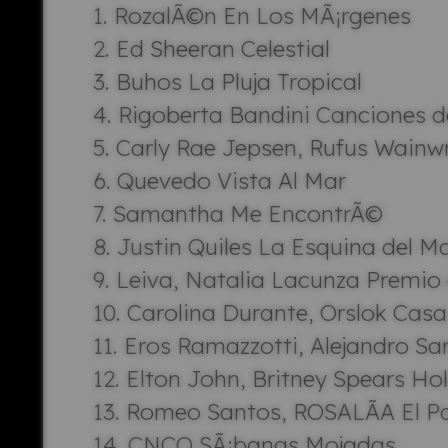
RozalÃ©n En Los MÃ¡rgenes
Ed Sheeran Celestial
Buhos La Pluja Tropical
Rigoberta Bandini Canciones d
Carly Rae Jepsen, Rufus Wainwr
Quevedo Vista Al Mar
Samantha Me EncontrÃ©
Justin Quiles La Esquina del Ma
Leiva, Natalia Lacunza Premio
Carolina Durante, Orslok Casa
Eros Ramazzotti, Alejandro Sa
Elton John, Britney Spears Ho
Romeo Santos, ROSALÃA El P
CNCO SÃ¡banas Mojadas