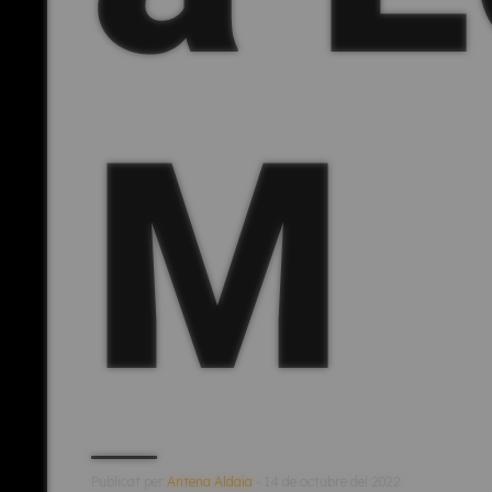
M
Publicat per
Antena Aldaia
- 14 de octubre del 2022