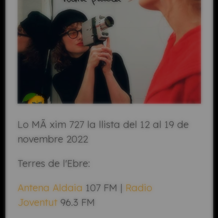
Lo MÃ xim 727 la llista del 12 al 19 de
novembre 2022
Terres de l'Ebre:
Antena Aldaia
107 FM |
Radio
Joventut
96.3 FM