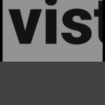
vis
a