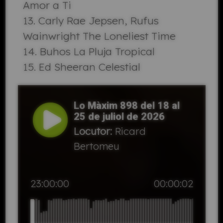
Amor a Ti
Carly Rae Jepsen, Rufus
Wainwright The Loneliest Time
Buhos La Pluja Tropical
Ed Sheeran Celestial
Lo Màxim 898 del 18 al
25 de juliol de 2026
Locutor:
Ricard
Bertomeu
23:00:00
00:00:02