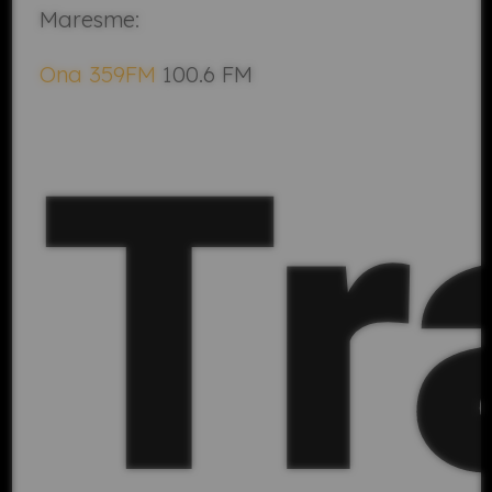
Maresme:
Ona 359FM
100.6 FM
Tr