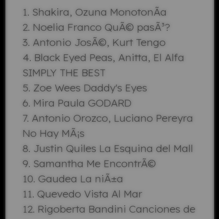
Shakira, Ozuna MonotonÃ­a
Noelia Franco QuÃ© pasÃ³?
Antonio JosÃ©, Kurt Tengo
Black Eyed Peas, Anitta, El Alfa
SIMPLY THE BEST
Zoe Wees Daddy's Eyes
Mira Paula GODARD
Antonio Orozco, Luciano Pereyra
No Hay MÃ¡s
Justin Quiles La Esquina del Mall
Samantha Me EncontrÃ©
Gaudea La niÃ±a
Quevedo Vista Al Mar
Rigoberta Bandini Canciones de