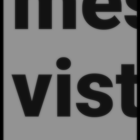
mé
vis