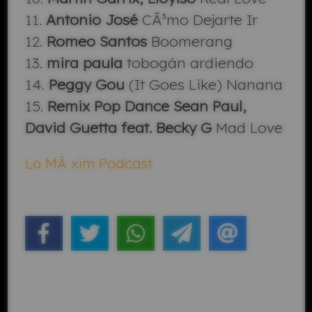
11.
Antonio José
CÃ³mo Dejarte Ir
12.
Romeo Santos
Boomerang
13.
mira paula
tobogán ardiendo
14.
Peggy Gou
(It Goes Like) Nanana
15.
Remix Pop Dance Sean Paul,
David Guetta feat. Becky G
Mad Love
Lo MÃ xim Podcast