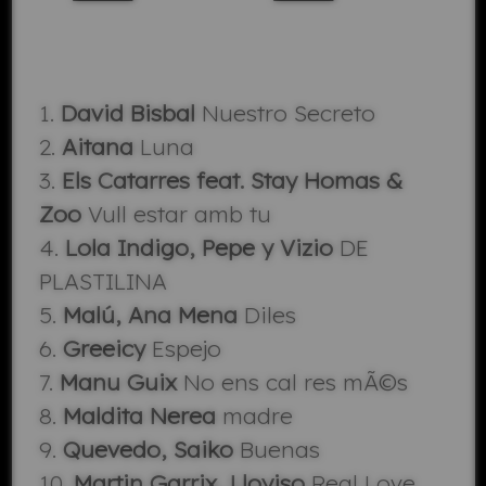
1.
David Bisbal
Nuestro Secreto
2.
Aitana
Luna
3.
Els Catarres feat. Stay Homas &
Zoo
Vull estar amb tu
4.
Lola Indigo, Pepe y Vizio
DE
PLASTILINA
5.
Malú, Ana Mena
Diles
6.
Greeicy
Espejo
7.
Manu Guix
No ens cal res mÃ©s
8.
Maldita Nerea
madre
9.
Quevedo, Saiko
Buenas
10.
Martin Garrix, Lloyiso
Real Love