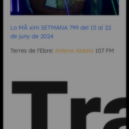
Lo MÃ xim SETMANA 799 del 15 al 22
de juny de 2024
Terres de l'Ebre:
Antena Aldaia
107 FM
Tr