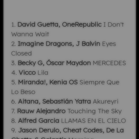
1.
David Guetta, OneRepublic
I Don't
Wanna Wait
2.
Imagine Dragons, J Balvin
Eyes
Closed
3.
Becky G, Óscar Maydon
MERCEDES
4.
Vicco
Lila
5.
Miranda!, Kenia OS
Siempre Que
Lo Beso
6.
Aitana, Sebastián Yatra
Akureyri
7.
Rauw Alejandro
Touching The Sky
8.
Alfred Garcia
LLAMAS EN EL CIELO
9.
Jason Derulo, Cheat Codes, De La