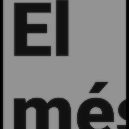
El
mé