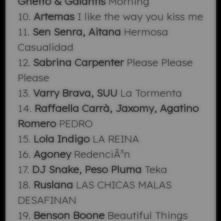
Ghetto & Galantis
Morning
10.
Artemas
I like the way you kiss me
11.
Sen Senra, Aitana
Hermosa
Casualidad
12.
Sabrina Carpenter
Please Please
Please
13.
Varry Brava, SUU
La Tormenta
14.
Raffaella Carrà, Jaxomy, Agatino
Romero
PEDRO
15.
Lola Indigo
LA REINA
16.
Agoney
RedenciÃ³n
17.
DJ Snake, Peso Pluma
Teka
18.
Ruslana
LAS CHICAS MALAS
DESAFINAN
19.
Benson Boone
Beautiful Things