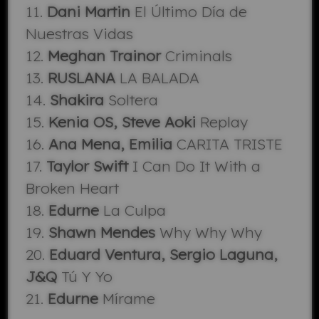
11.
Dani Martin
El Último Dí­a de
Nuestras Vidas
12.
Meghan Trainor
Criminals
13.
RUSLANA
LA BALADA
14.
Shakira
Soltera
15.
Kenia OS, Steve Aoki
Replay
16.
Ana Mena, Emilia
CARITA TRISTE
17.
Taylor Swift
I Can Do It With a
Broken Heart
18.
Edurne
La Culpa
19.
Shawn Mendes
Why Why Why
20.
Eduard Ventura, Sergio Laguna,
J&Q
Tú Y Yo
21.
Edurne
Mírame