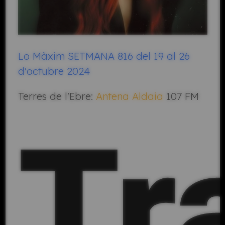
Lo Màxim SETMANA 816 del 19 al 26
d'octubre 2024
Terres de l'Ebre:
Antena Aldaia
107 FM
Tr