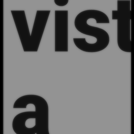
vis
a