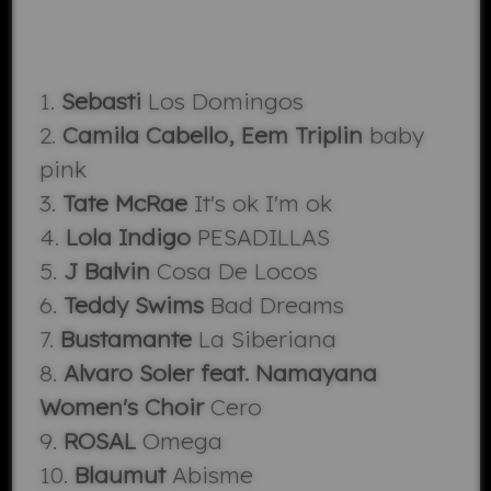
1.
Sebasti
Los Domingos
2.
Camila Cabello, Eem Triplin
baby
pink
3.
Tate McRae
It's ok I'm ok
4.
Lola Indigo
PESADILLAS
5.
J Balvin
Cosa De Locos
6.
Teddy Swims
Bad Dreams
7.
Bustamante
La Siberiana
8.
Alvaro Soler feat. Namayana
Women's Choir
Cero
9.
ROSAL
Omega
10.
Blaumut
Abisme