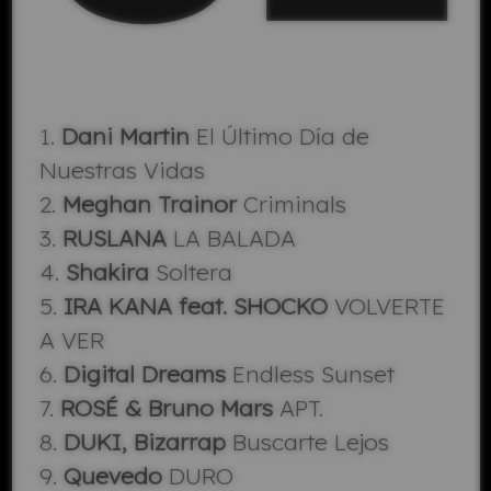
1.
Dani Martin
El Último Día de
Nuestras Vidas
2.
Meghan Trainor
Criminals
3.
RUSLANA
LA BALADA
4.
Shakira
Soltera
5.
IRA KANA feat. SHOCKO
VOLVERTE
A VER
6.
Digital Dreams
Endless Sunset
7.
ROSÉ & Bruno Mars
APT.
8.
DUKI, Bizarrap
Buscarte Lejos
9.
Quevedo
DURO