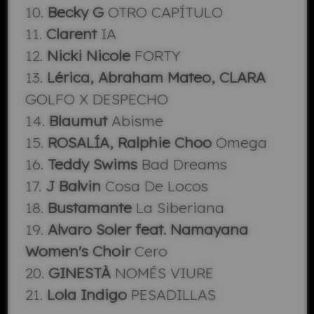
10.
Becky G
OTRO CAPÍTULO
11.
Clarent
IA
12.
Nicki Nicole
FORTY
13.
Lérica, Abraham Mateo, CLARA
GOLFO X DESPECHO
14.
Blaumut
Abisme
15.
ROSALÍA, Ralphie Choo
Omega
16.
Teddy Swims
Bad Dreams
17.
J Balvin
Cosa De Locos
18.
Bustamante
La Siberiana
19.
Alvaro Soler feat. Namayana
Women's Choir
Cero
20.
GINESTÀ
NOMÉS VIURE
21.
Lola Indigo
PESADILLAS