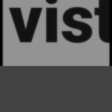
vis
a