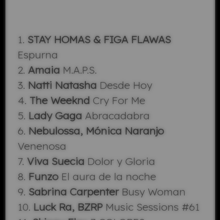
1.
STAY HOMAS & FIGA FLAWAS
Espurna
2.
Amaia
M.A.P.S.
3.
Natti Natasha
Desde Hoy
4.
The Weeknd
Cry For Me
5.
Lady Gaga
Abracadabra
6.
Nebulossa, Mónica Naranjo
Venenosa
7.
Viva Suecia
Dolor y Gloria
8.
Funzo
El aura de la noche
9.
Sabrina Carpenter
Busy Woman
10.
Luck Ra, BZRP
Music Sessions #61