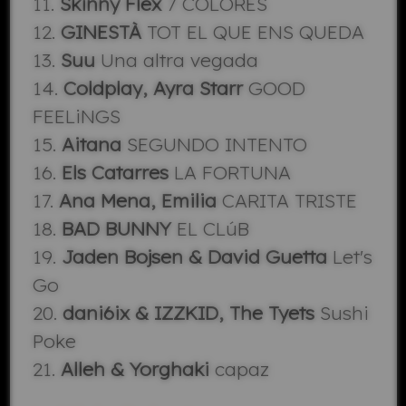
11.
Skinny Flex
7 COLORES
12.
GINESTÀ
TOT EL QUE ENS QUEDA
13.
Suu
Una altra vegada
14.
Coldplay, Ayra Starr
GOOD
FEELiNGS
15.
Aitana
SEGUNDO INTENTO
16.
Els Catarres
LA FORTUNA
17.
Ana Mena, Emilia
CARITA TRISTE
18.
BAD BUNNY
EL CLúB
19.
Jaden Bojsen & David Guetta
Let's
Go
20.
dani6ix & IZZKID, The Tyets
Sushi
Poke
21.
Alleh & Yorghaki
capaz