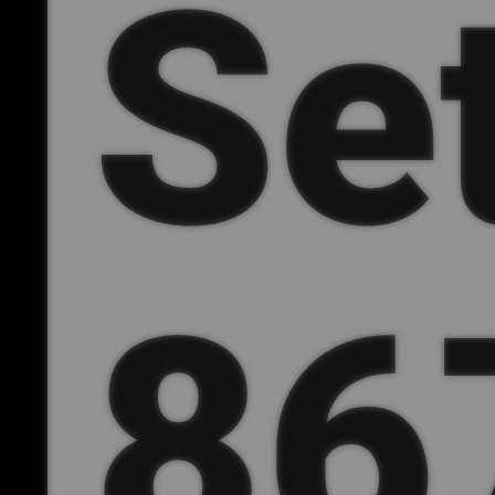
Se
86