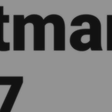
tma
7