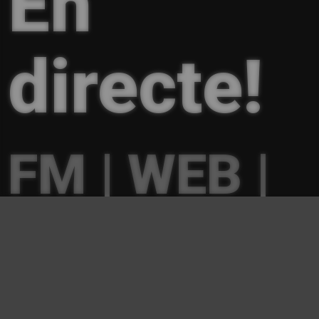
En
directe!
FM | WEB |
APP