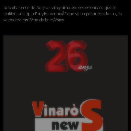
Tots els temes de l'any un programa per col.lecionistes que es
realitza un cop a l'any.Es per aixÃ² que val la penar escolar-lo, La
verdadera histÃ²ria de la mÃºsica