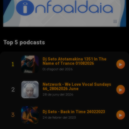
Top 5 podcasts
Dj Seto Atotamakina 1351 In The
1
Name of Trance 01082026
▶
01 d'agost del 2026
Netzwork - We Love Vocal Sundays
2
66_28062026 June
▶
28 de juny del 2026
Dj Seto - Back in Time 24022023
3
▶
24 de febrer del 2023