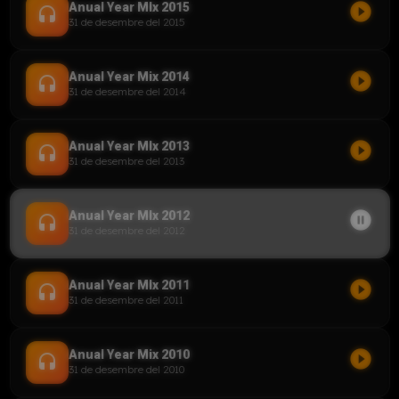
play_circle_filled
Anual Year MIx 2015
headset
31 de desembre del 2015
play_circle_filled
Anual Year Mix 2014
headset
31 de desembre del 2014
play_circle_filled
Anual Year MIx 2013
headset
31 de desembre del 2013
pause_circle_filled
Anual Year MIx 2012
headset
31 de desembre del 2012
play_circle_filled
Anual Year MIx 2011
headset
31 de desembre del 2011
play_circle_filled
Anual Year Mix 2010
headset
31 de desembre del 2010