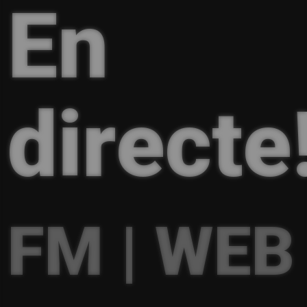
En
directe
FM | WEB