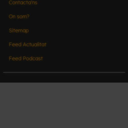
Contacta'ns
On som?
Sitemap
Feed Actualitat
Feed Podcast