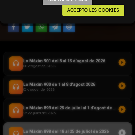
ACCEPTO LES COOKIES
play_circle_filled
Lo Màxim 901 del 8 al 15 d'agost de 2026
headset
08 d'agost del 2026
play_circle_filled
Lo Màxim 900 de 1 al 8 d'agost 2026
headset
01 d'agost del 2026
play_circle_filled
Lo Màxim 899 del 25 de juliol al 1 d'agost de 2026
headset
25 de juliol del 2026
pause_circle_filled
Lo Màxim 898 del 18 al 25 de juliol de 2026
headset