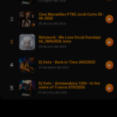
01 d'agost del 2026
Cine Maravilles P782 Jordi Curto 05-
2
06-2026
▶
05 de juny del 2026
Netzwork - We Love Vocal Sundays
3
66_28062026 June
▶
28 de juny del 2026
Dj Seto - Back in Time 24022023
4
▶
24 de febrer del 2023
Dj Seto - Atotamakina 1346 - In the
5
name of Trance 07032026
▶
07 de març del 2026