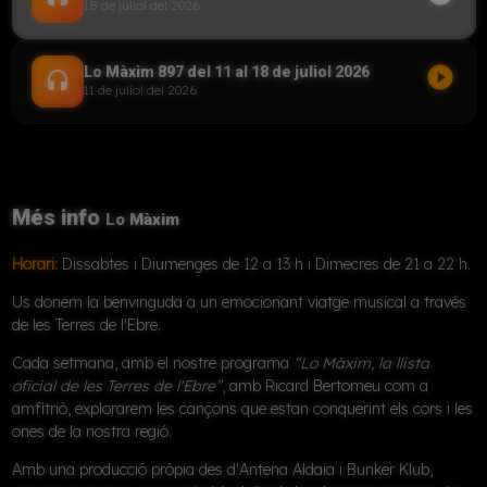
18 de juliol del 2026
play_circle_filled
Lo Màxim 897 del 11 al 18 de juliol 2026
headset
11 de juliol del 2026
Més info
Lo Màxim
Horari:
Dissabtes i Diumenges de 12 a 13 h i Dimecres de 21 a 22 h.
Us donem la benvinguda a un emocionant viatge musical a través
de les Terres de l'Ebre.
Cada setmana, amb el nostre programa
“Lo Màxim, la llista
oficial de les Terres de l'Ebre”
, amb Ricard Bertomeu com a
amfitrió, explorarem les cançons que estan conquerint els cors i les
ones de la nostra regió.
Amb una producció pròpia des d'Antena Aldaia i Bunker Klub,