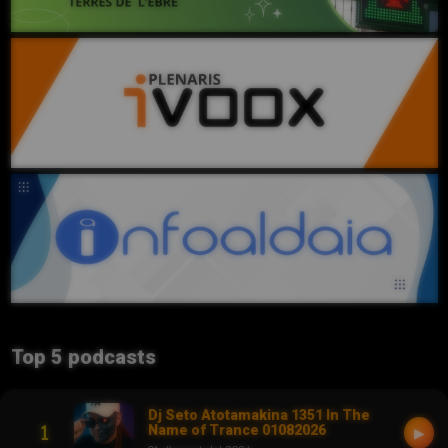
Top 5 podcasts
Dj Seto Atotamakina 1351 In The
1
Name of Trance 01082026
▶