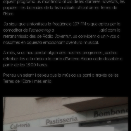
aquest programa us mantindrà al dia de les darreres novetats, les
pujades i les baixades de la llista d’èxits oficial de les Terres de
l'Ebre.
Ja sigui que sintonitzeu la freqüència
107 FM
o que opteu per la
comoditat de l’
streaming
a
www.antenaaldaia.com
, així com la
retransmissio des de Ràdio Joventut, us convidem a unir-vos a
nosaltres en aquesta emocionant aventura musical.
A més, si us heu perdut algun dels nostres programes, podreu
retrobar-los a la ràdio a la carta d’Antena Aldaia cada dissabte a
partir de les 13:00 hores.
Preneu un seient i deixeu que la música us porti a través de les
Terres de l'Ebre i més enllà.