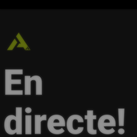
En
directe!