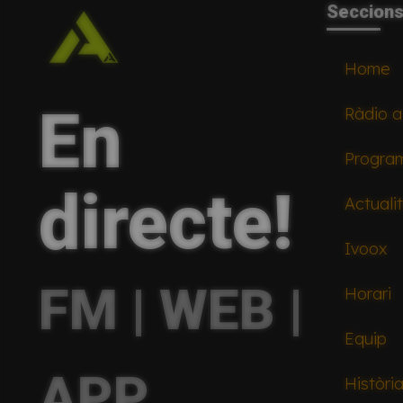
Seccion
Home
En
Ràdio a
Progra
directe!
Actuali
Ivoox
FM | WEB |
Horari
Equip
APP
Històri