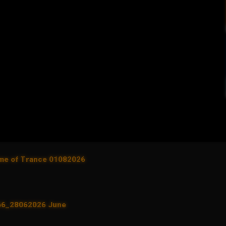
ame of Trance 01082026
 66_28062026 June