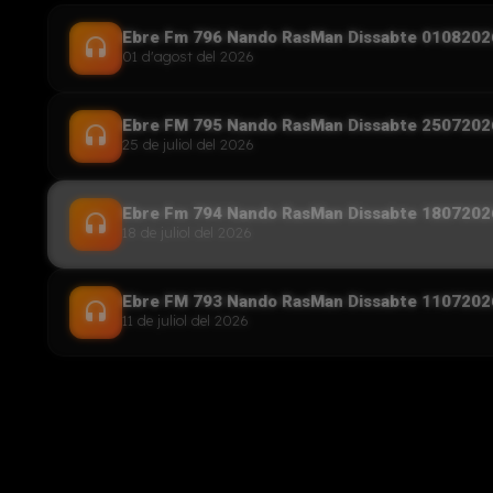
Ebre Fm 796 Nando RasMan Dissabte 0108202
headset
01 d'agost del 2026
Ebre FM 795 Nando RasMan Dissabte 2507202
headset
25 de juliol del 2026
Ebre Fm 794 Nando RasMan Dissabte 1807202
headset
18 de juliol del 2026
Ebre FM 793 Nando RasMan Dissabte 1107202
headset
11 de juliol del 2026