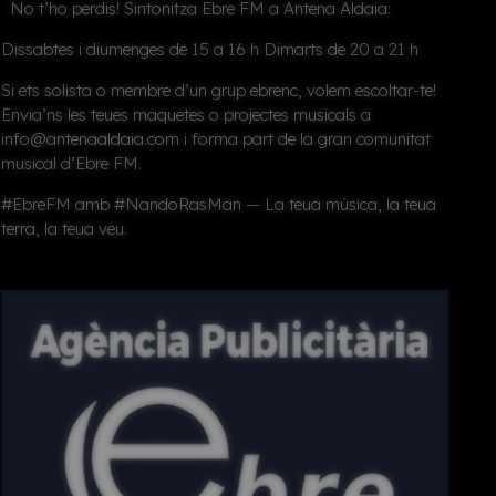
No t’ho perdis! Sintonitza
Ebre FM
a Antena Aldaia:
Dissabtes i diumenges de 15 a 16 h
Dimarts de 20 a 21 h
Si ets
solista o membre d’un grup ebrenc
, volem escoltar-te!
Envia’ns les teues maquetes o projectes musicals a
info@antenaaldaia.com i forma part de la gran comunitat
musical d’Ebre FM.
#EbreFM amb #NandoRasMan —
La teua música, la teua
terra, la teua veu.