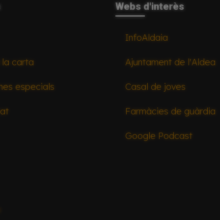
s
Webs d'interès
InfoAldaia
 la carta
Ajuntament de l'Aldea
mes especials
Casal de joves
tat
Farmàcies de guàrdia
Google Podcast
a