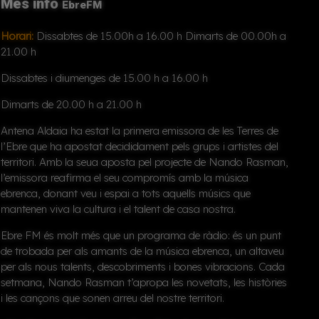
Més info
EbreFM
Horari:
Dissabtes de 15.00h a 16.00 h Dimarts de 00.00h a
21.00 h
Dissabtes i diumenges de 15.00 h a 16.00 h
Dimarts de 20.00 h a 21.00 h
Antena Aldaia ha estat
la primera emissora de les Terres de
l’Ebre
que ha apostat decididament pels grups i artistes del
territori. Amb la seua aposta pel projecte de
Nando Rasman
,
l’emissora reafirma el seu compromís amb la
música
ebrenca
, donant veu i espai a tots aquells músics que
mantenen viva la cultura i el talent de casa nostra.
Ebre FM
és molt més que un programa de ràdio: és un punt
de trobada per als amants de la música ebrenca, un altaveu
per als nous talents, descobriments i bones vibracions. Cada
setmana, Nando Rasman t’apropa les novetats, les històries
i les cançons que sonen arreu del nostre territori.