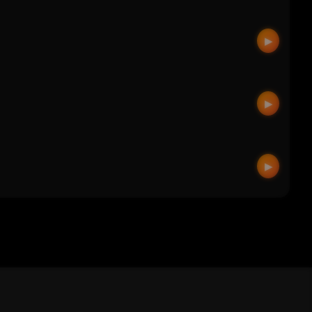
▶
▶
▶