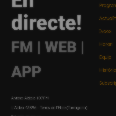
En
Progra
directe!
Actuali
Ivoox
FM | WEB |
Horari
Equip
APP
Històri
Subscri
Antena Aldaia 107FM
L'Aldea 43896 - Terres de l'Ebre (Tarragona)