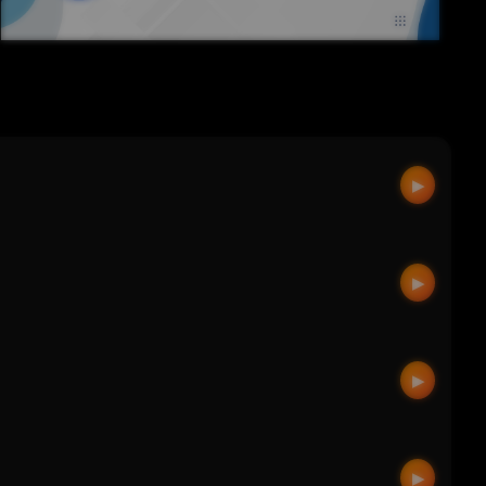
▶
▶
▶
▶