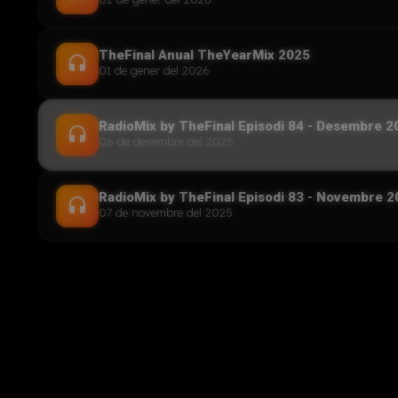
TheFinal Anual TheYearMix 2025
headset
01 de gener del 2026
RadioMix by TheFinal Episodi 84 - Desembre 2
headset
06 de desembre del 2025
RadioMix by TheFinal Episodi 83 - Novembre 
headset
07 de novembre del 2025