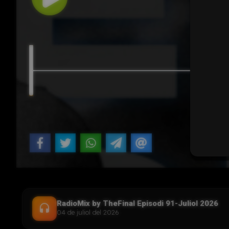
RadioMix by TheFinal Episodi 91-Juliol 2026
headset
04 de juliol del 2026