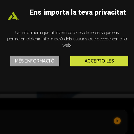
Ens importa la teva privacitat
Us informem que utilitzem cookies de tercers que ens
permeten obtenir informació dels usuaris que accedeixen a la
web.
MÉS INFORMACIÓ
ACCEPTO LES
Auto Play
COOKIES
play_circle_filled