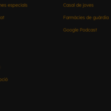
mes especials
Casal de joves
tat
Farmàcies de guàrdia
Google Podcast
a
pció