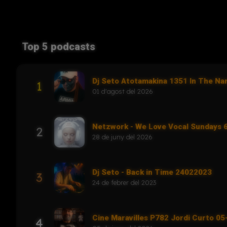
Top 5 podcasts
Dj Seto Atotamakina 1351 In The N
1
01 d'agost del 2026
Netzwork - We Love Vocal Sundays
2
28 de juny del 2026
Dj Seto - Back in Time 24022023
3
24 de febrer del 2023
Cine Maravilles P782 Jordi Curto 0
4