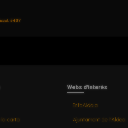
dcast #407
s
Webs d'interès
InfoAldaia
 la carta
Ajuntament de l'Aldea