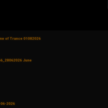
ame of Trance 01082026
 66_28062026 June
5-06-2026