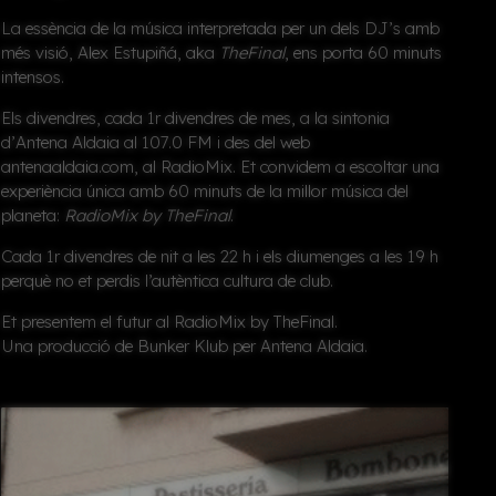
La essència de la música interpretada per un dels DJ’s amb
més visió, Alex Estupiñá, aka
TheFinal
, ens porta 60 minuts
intensos.
Els divendres, cada 1r divendres de mes, a la sintonia
d’
Antena Aldaia
al 107.0 FM i des del web
antenaaldaia.com, al
RadioMix
. Et convidem a escoltar una
experiència única amb 60 minuts de la millor música del
planeta:
RadioMix by TheFinal
.
Cada 1r divendres de nit a les 22 h i els diumenges a les 19 h
perquè no et perdis l’autèntica cultura de club.
Et presentem el futur al RadioMix by TheFinal.
Una producció de
Bunker Klub
per
Antena Aldaia
.