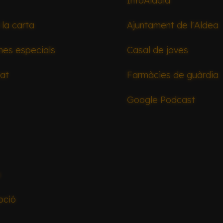
InfoAldaia
 la carta
Ajuntament de l'Aldea
mes especials
Casal de joves
tat
Farmàcies de guàrdia
Google Podcast
a
pció