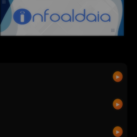
▶
▶
▶