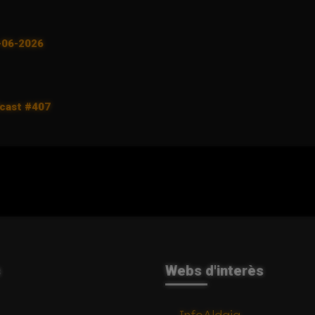
5-06-2026
dcast #407
s
Webs d'interès