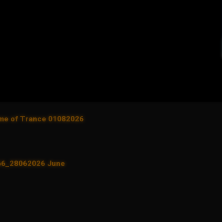
ame of Trance 01082026
 66_28062026 June