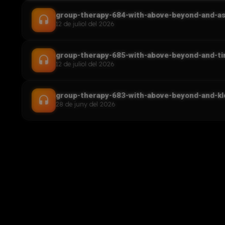
group-therapy-684-with-above-beyond-and-as
headset
12 de juliol del 2026
group-therapy-685-with-above-beyond-and-t
headset
12 de juliol del 2026
group-therapy-683-with-above-beyond-and-kl
headset
28 de juny del 2026