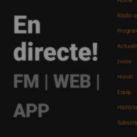
Home
En
Ràdio a
Progra
directe!
Actuali
Ivoox
FM | WEB |
Horari
Equip
APP
Històri
Subscri