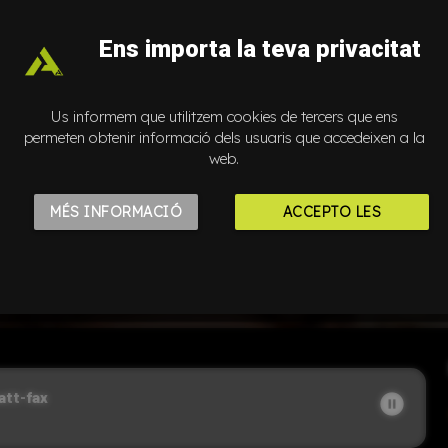
Ens importa la teva privacitat
Us informem que utilitzem cookies de tercers que ens
permeten obtenir informació dels usuaris que accedeixen a la
web.
MÉS INFORMACIÓ
ACCEPTO LES
Auto Play
COOKIES
tt-fax
pause_circle_filled