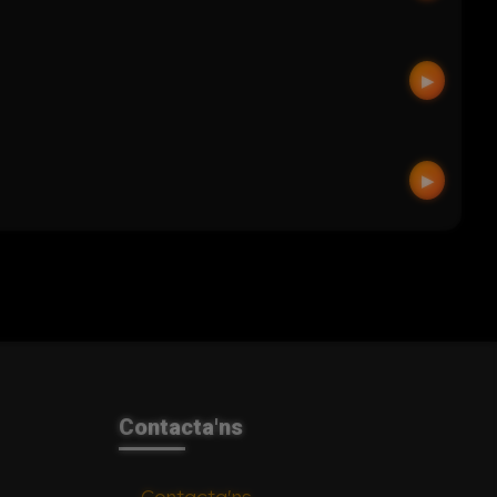
▶
▶
Contacta'ns