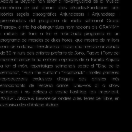
Above & Beyond han estat a l'avantguarda de la música
electrònica de ball durant dues dècades.Fundadors dels
icònics segells discogràfics Anjunabeats i Anjunadeep i
presentadors del programa de ràdio setmanal Group
Therapy, el trio ha obtingut dues nominacions als GRAMMY
i milions de fans a tot el món.Cada programa és un
programa de mescles de dues hores, que mostra els millors
sons de la dansa i l'electrònica i inclou una mescla convidada
de 30 minuts dels artistes preferits de Jono, Paavo i Tony del
moment.També hi ha notícies i opinions de la família Anjuna
a tot el món, reportatges setmanals sobre el "Disc de la
setmana", "Push The Button" i "Flashback" i moltes primeres
reproduccions exclusives d'alguns dels artistes més
emocionants de l'escena dance. Uniu-vos al a show
setmanal i no oblideu el vostre hashtag tan important,
#ABGT. Above & Beyone de londres a les Terres de l'Ebre, en
exclusiva des d'Antena Aldaia