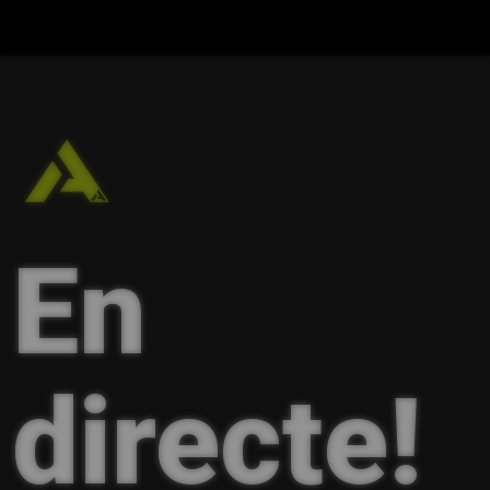
En
directe!