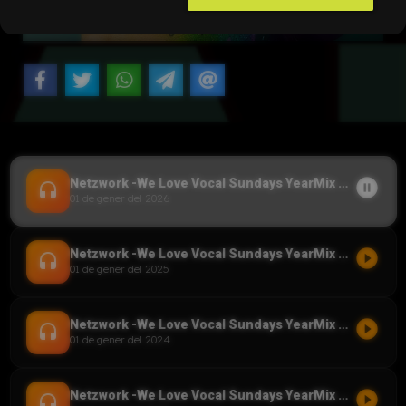
pause_circle_filled
Netzwork -We Love Vocal Sundays YearMix 2025
headset
01 de gener del 2026
play_circle_filled
Netzwork -We Love Vocal Sundays YearMix 2024
headset
01 de gener del 2025
play_circle_filled
Netzwork -We Love Vocal Sundays YearMix 2023
headset
01 de gener del 2024
play_circle_filled
Netzwork -We Love Vocal Sundays YearMix 2022
headset