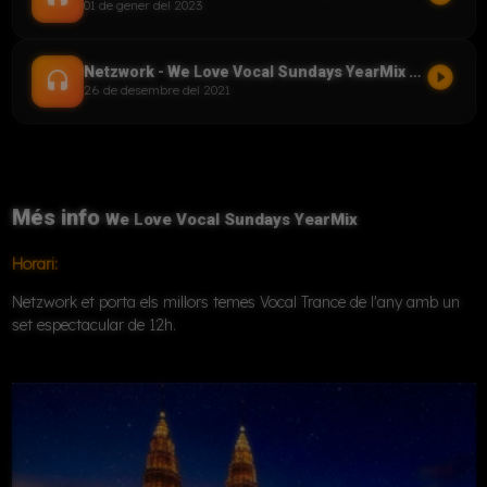
01 de gener del 2023
play_circle_filled
Netzwork - We Love Vocal Sundays YearMix 2021
headset
26 de desembre del 2021
Més info
We Love Vocal Sundays YearMix
Horari:
Netzwork et porta els millors temes Vocal Trance de l'any amb un
set espectacular de 12h.