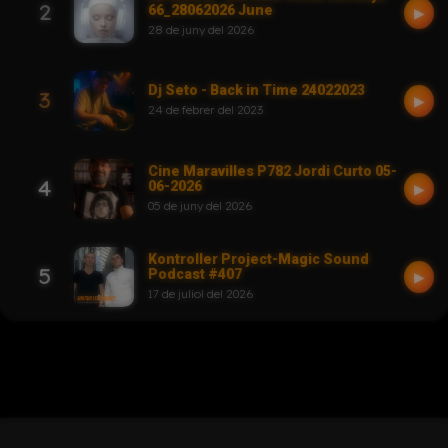
2
66_28062026 June
▶
28 de juny del 2026
Dj Seto - Back in Time 24022023
3
▶
24 de febrer del 2023
Cine Maravilles P782 Jordi Curto 05-
4
06-2026
▶
05 de juny del 2026
Kontroller Project-Magic Sound
5
Podcast #407
▶
17 de juliol del 2026