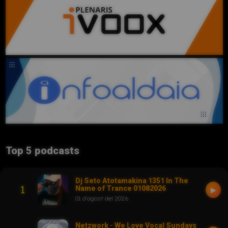
Top 5 podcasts
Dj Seto Atotamakina 1351 In The
1
Name of Trance 01082026
▶
01 d'agost del 2026
Netzwork - We Love Vocal Sundays