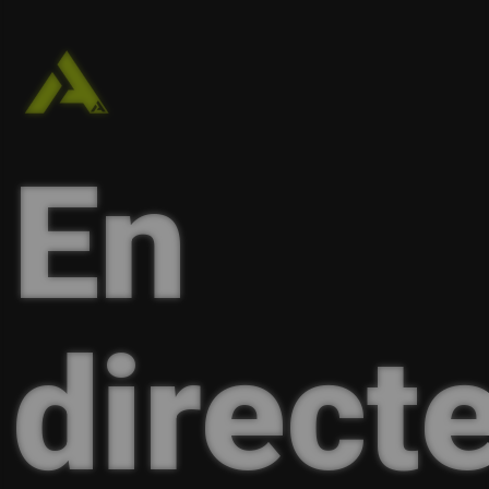
En
directe