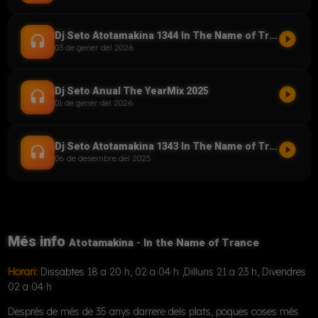
play_circle_filled
Dj Seto Atotamakina 1344 In The Name of Trance (YM) 03012026
headset
03 de gener del 2026
play_circle_filled
Dj Seto Anual The YearMix 2025
headset
01 de gener del 2026
play_circle_filled
Dj Seto Atotamakina 1343 In The Name of Trance 06122025
headset
06 de desembre del 2025
Més info
Atotamakina - In the Name of Trance
Horari:
Dissabtes 18 a 20 h, 02 a 04 h ,Dilluns 21 a 23 h, Divendres
02 a 04 h
Després de més de 35 anys darrere dels plats, poques coses més