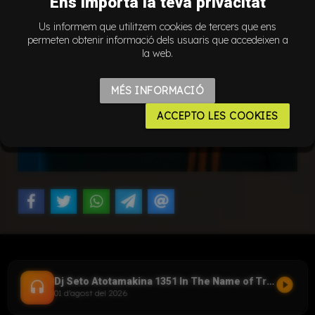
Ens importa la teva privacitat
Us informem que utilitzem cookies de tercers que ens
permeten obtenir informació dels usuaris que accedeixen a
la web.
MÉS INFORMACIÓ
ACCEPTO LES COOKIES
play_circle_filled
Dj Seto Atotamakina 1351 In The Name of Trance 01082026
headset
01 d'agost del 2026