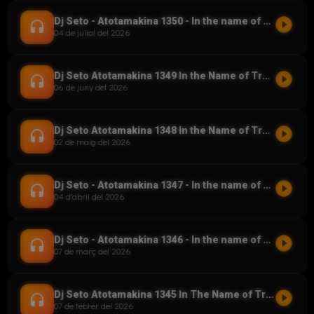
play_circle_filled
Dj Seto - Atotamakina 1350 - In the name of Trance - 04072026
headset
04 de juliol del 2026
play_circle_filled
Dj Seto Atotamakina 1349 In the Name of Trance 06062026
headset
06 de juny del 2026
play_circle_filled
Dj Seto Atotamakina 1348 In the Name of Trance 02052026
headset
02 de maig del 2026
play_circle_filled
Dj Seto - Atotamakina 1347 - In the name of Trance - 04042026
headset
04 d'abril del 2026
play_circle_filled
Dj Seto - Atotamakina 1346 - In the name of Trance 07032026
headset
07 de març del 2026
play_circle_filled
Dj Seto Atotamakina 1345 In The Name of Trance 07022026
headset
07 de febrer del 2026