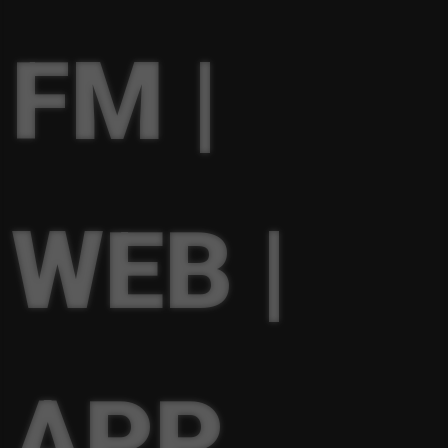
FM |
WEB |
APP