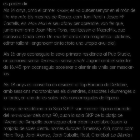
es poden dir.
Als 14 anys, amb el primer
mixer
, es va autoensenyar en el món de
l’
in the mix
. Els mestres de l’època, com Toni Peret i Josep Mª
Castells, els
Max Mix
i el seu afany per aprendre, van fer que,
juntament amb Joan Marc Fons, realitzessin el
MacroMix
, que
sonava a Onda Cero. Un
mix
fet amb cinta magnètica i platines,
editat tallant i enganxant cinta (tota una utopia avui dia).
Als 16 anys aconseguia la seva primera residència al
Pub Studio
,
on punxava sense
Technics
i sense
pitch
! Jugant amb el selector
de 16/45 rpm aconseguia accelerar o alentir els vinils per mesclar-
los.
Als 18 anys es convertia en resident al
Top Banana de Deltebre
,
amb sessions maratonianes els divendres, dissabtes i diumenges a
la tarda, en una de les sales més concorregudes de l’època.
5 anys de residència a la
Sala S.K.P.
van marcar l’època daurada
del
remember
dels anys 90, quan la sala SKP de la platja de
l’Arenal de l’Ampolla aconseguia obrir d’abril a octubre (quan la
majoria de sales d’estiu només duraven 3 mesos). Allà, noms com
Marc Roig, Jordi Alonso, Jordi Caballé, Raül, Cristóbal
La Bèstia
i