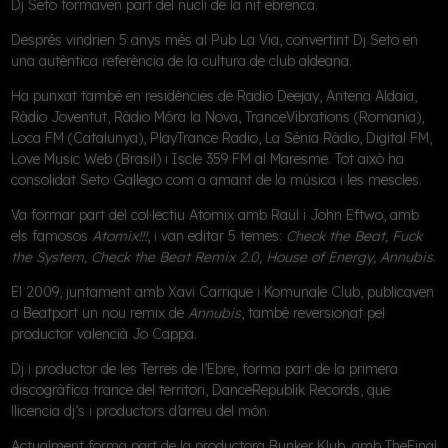
Dj Seto formaven part del nucli de la nit ebrenca.
Després vindrien 5 anys més al
Pub La Via
, convertint Dj Seto en
una autèntica referència de la cultura de club aldeana.
Ha punxat també en residències de
Radio Deejay, Antena Aldaia,
Ràdio Joventut, Ràdio Móra la Nova, TranceVibrations (Romania),
Loca FM (Catalunya), PlayTrance Radio, La Sénia Ràdio, Digital FM,
Love Music Web (Brasil)
i
Iscle 359 FM
al Maresme. Tot això ha
consolidat Seto Gallego com a amant de la música i les mescles.
Va formar part del col·lectiu
Atomix
amb Raül i John Eftwo, amb
els famosos
Atomix!!!
, i van editar 5 temes:
Check the Beat, Fuck
the System, Check the Beat Remix 2.0, House of Energy, Annubis
.
El 2009, juntament amb Xavi Carrique i Komunale Club, publicaven
a Beatport un nou remix de
Annubis
, també reversionat pel
productor valencià Jo Cappa.
Dj i productor de les Terres de l’Ebre, forma part de la primera
discogràfica trance del territori,
DanceRepublik Records
, que
llicencia dj’s i productors d’arreu del món.
Actualment forma part de la productora
Bunker Klub
, amb TheFinal