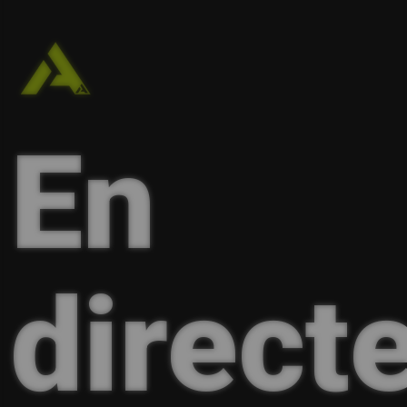
En
directe