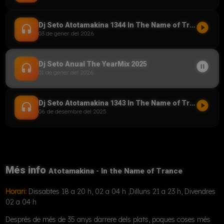
play_circle_filled
Dj Seto Atotamakina 1344 In The Name of Trance (YM) 03012026
headset
03 de gener del 2026
pause_circle_filled
Dj Seto Anual The YearMix 2025
headset
01 de gener del 2026
play_circle_filled
Dj Seto Atotamakina 1343 In The Name of Trance 06122025
headset
06 de desembre del 2025
Més info
Atotamakina - In the Name of Trance
Horari:
Dissabtes 18 a 20 h, 02 a 04 h ,Dilluns 21 a 23 h, Divendres
02 a 04 h
Després de més de 35 anys darrere dels plats, poques coses més