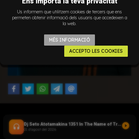
Ens importa la teva privacitat
Us informem que utilitzem cookies de tercers que ens
permeten obtenir informació dels usuaris que accedeixen a
la web.
MÉS INFORMACIÓ
ACCEPTO LES COOKIES
play_circle_filled
Dj Seto Atotamakina 1351 In The Name of Trance 01082026
headset
01 d'agost del 2026