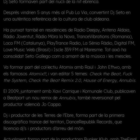
Dj Seto formaven part del nucli de la nit ebrenca.
Després vindrien 5 anys més al
Pub La Via
, convertint Dj Seto en
una autèntica referència de la cultura de club aldeana.
Ha punxat també en residències de
Radio Deejay, Antena Aldaia,
Ràdio Joventut, Ràdio Móra la Nova, TranceVibrations (Romania),
Loca FM (Catalunya), PlayTrance Radio, La Sénia Ràdio, Digital FM,
Love Music Web (Brasil)
i
Iscle 359 FM
al Maresme. Tot això ha
consolidat Seto Gallego com a amant de la música i les mescles.
Va formar part del col·lectiu
Atomix
amb Raül i John Eftwo, amb
els famosos
Atomix!!!
, i van editar 5 temes:
Check the Beat, Fuck
the System, Check the Beat Remix 2.0, House of Energy, Annubis
.
El 2009, juntament amb Xavi Carrique i Komunale Club, publicaven
a Beatport un nou remix de
Annubis
, també reversionat pel
productor valencià Jo Cappa.
Dj i productor de les Terres de l’Ebre, forma part de la primera
discogràfica trance del territori,
DanceRepublik Records
, que
llicencia dj’s i productors d’arreu del món.
Actualment forma part de la productora
Bunker Klub
, amb TheFinal