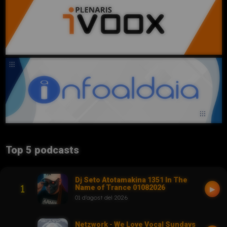
Top 5 podcasts
Dj Seto Atotamakina 1351 In The
1
Name of Trance 01082026
▶
01 d'agost del 2026
Netzwork - We Love Vocal Sundays