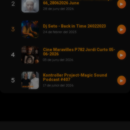
2
66_28062026 June
▶
28 de juny del 2026
Dj Seto - Back in Time 24022023
3
▶
24 de febrer del 2023
Cine Maravilles P782 Jordi Curto 05-
4
06-2026
▶
05 de juny del 2026
Kontroller Project-Magic Sound
5
Podcast #407
▶
17 de juliol del 2026