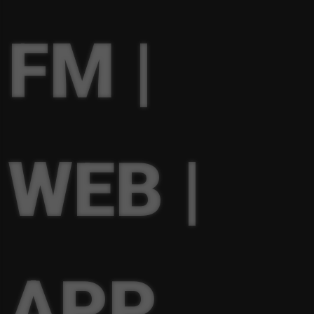
FM |
WEB |
APP