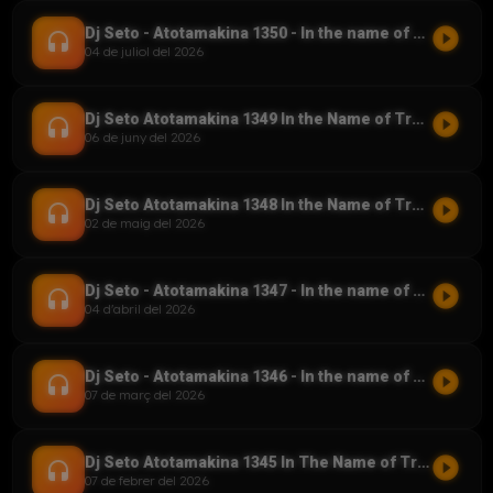
play_circle_filled
Dj Seto - Atotamakina 1350 - In the name of Trance - 04072026
headset
04 de juliol del 2026
play_circle_filled
Dj Seto Atotamakina 1349 In the Name of Trance 06062026
headset
06 de juny del 2026
play_circle_filled
Dj Seto Atotamakina 1348 In the Name of Trance 02052026
headset
02 de maig del 2026
play_circle_filled
Dj Seto - Atotamakina 1347 - In the name of Trance - 04042026
headset
04 d'abril del 2026
play_circle_filled
Dj Seto - Atotamakina 1346 - In the name of Trance 07032026
headset
07 de març del 2026
play_circle_filled
Dj Seto Atotamakina 1345 In The Name of Trance 07022026
headset
07 de febrer del 2026