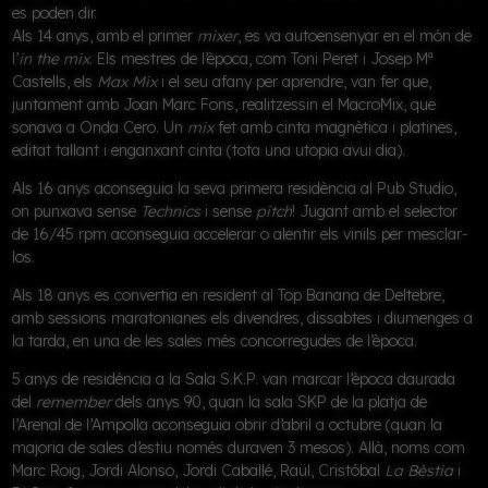
es poden dir.
Als 14 anys, amb el primer
mixer
, es va autoensenyar en el món de
l’
in the mix
. Els mestres de l’època, com Toni Peret i Josep Mª
Castells, els
Max Mix
i el seu afany per aprendre, van fer que,
juntament amb Joan Marc Fons, realitzessin el
MacroMix
, que
sonava a Onda Cero. Un
mix
fet amb cinta magnètica i platines,
editat tallant i enganxant cinta (tota una utopia avui dia).
Als 16 anys aconseguia la seva primera residència al
Pub Studio
,
on punxava sense
Technics
i sense
pitch
! Jugant amb el selector
de 16/45 rpm aconseguia accelerar o alentir els vinils per mesclar-
los.
Als 18 anys es convertia en resident al
Top Banana de Deltebre
,
amb sessions maratonianes els divendres, dissabtes i diumenges a
la tarda, en una de les sales més concorregudes de l’època.
5 anys de residència a la
Sala S.K.P.
van marcar l’època daurada
del
remember
dels anys 90, quan la sala SKP de la platja de
l’Arenal de l’Ampolla aconseguia obrir d’abril a octubre (quan la
majoria de sales d’estiu només duraven 3 mesos). Allà, noms com
Marc Roig, Jordi Alonso, Jordi Caballé, Raül, Cristóbal
La Bèstia
i