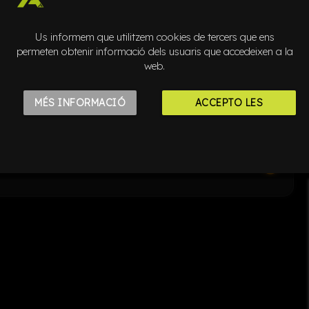
play_circle_filled
Us informem que utilitzem cookies de tercers que ens
permeten obtenir informació dels usuaris que accedeixen a la
play_circle_filled
web.
MÉS INFORMACIÓ
ACCEPTO LES
play_circle_filled
COOKIES
play_circle_filled