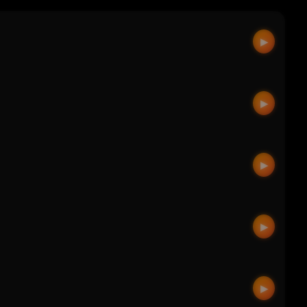
▶
▶
▶
▶
▶