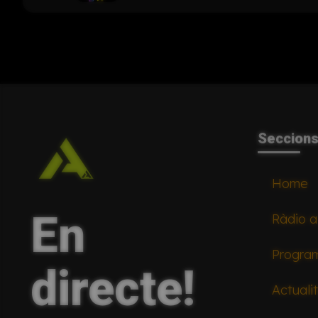
Seccion
Home
En
Ràdio a
Progra
directe!
Actuali