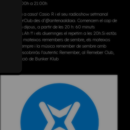
Horari:
20:00h a 21:00h
El DJ torna a casa! Casio R i el seu radioshow setmanal
#RememberClub des d’@antenaaldaia. Comencem el cap de
setmana en dijous, a partir de les 20 h: 60 minuts
inoblidables.Ah !!! i els diuemnges el repetim a les 20h.Si estàs
cansat dels mateixos remembers de sembre, els mateixos
canvis de sempre i la música remember de sembre amb
Casio R, descobriràs l'autentic Remember, al Remeber Club,
una producció de Bunker Klub