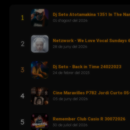
Dj Seto Atotamakina 1351 In The N
1
01 d'agost del 2026
Netzwork - We Love Vocal Sundays
2
28 de juny del 2026
Dj Seto - Back in Time 24022023
3
24 de febrer del 2023
Cine Maravilles P782 Jordi Curto 0
4
05 de juny del 2026
Remember Club Casio R 30072026
5
30 de juliol del 2026