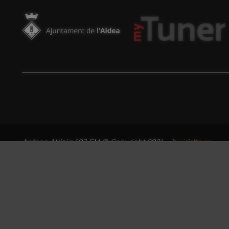
Antena Aldaia 107 FM © Copyright 2026 - by
idelta.es